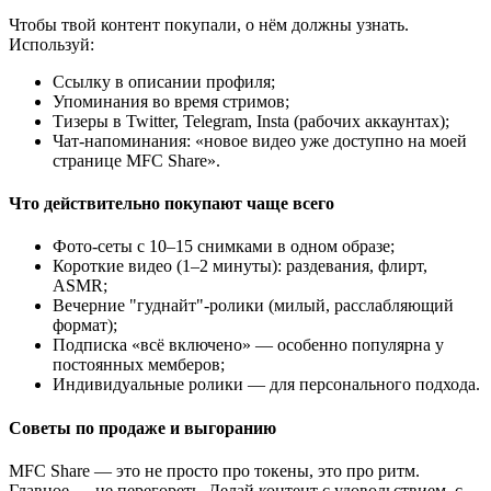
Чтобы твой контент покупали, о нём должны узнать.
Используй:
Ссылку в описании профиля;
Упоминания во время стримов;
Тизеры в Twitter, Telegram, Insta (рабочих аккаунтах);
Чат-напоминания: «новое видео уже доступно на моей
странице MFC Share».
Что действительно покупают чаще всего
Фото-сеты с 10–15 снимками в одном образе;
Короткие видео (1–2 минуты): раздевания, флирт,
ASMR;
Вечерние "гуднайт"-ролики (милый, расслабляющий
формат);
Подписка «всё включено» — особенно популярна у
постоянных мемберов;
Индивидуальные ролики — для персонального подхода.
Советы по продаже и выгоранию
MFC Share — это не просто про токены, это про ритм.
Главное — не перегореть. Делай контент с удовольствием, с